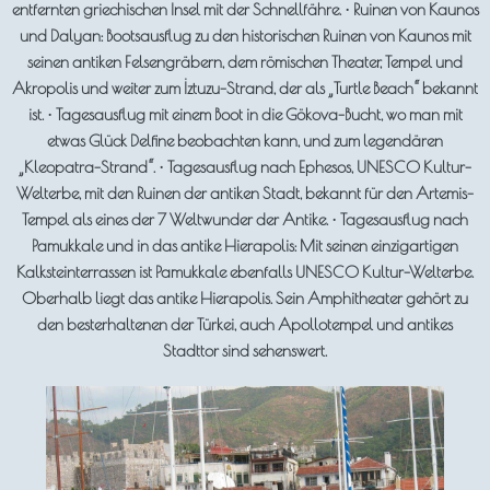
entfernten griechischen Insel mit der Schnellfähre. • Ruinen von Kaunos
und Dalyan: Bootsausflug zu den historischen Ruinen von Kaunos mit
seinen antiken Felsengräbern, dem römischen Theater, Tempel und
Akropolis und weiter zum İztuzu-Strand, der als „Turtle Beach“ bekannt
ist. • Tagesausflug mit einem Boot in die Gökova-Bucht, wo man mit
etwas Glück Delfine beobachten kann, und zum legendären
„Kleopatra-Strand“. • Tagesausflug nach Ephesos, UNESCO Kultur-
Welterbe, mit den Ruinen der antiken Stadt, bekannt für den Artemis-
Tempel als eines der 7 Weltwunder der Antike. • Tagesausflug nach
Pamukkale und in das antike Hierapolis: Mit seinen einzigartigen
Kalksteinterrassen ist Pamukkale ebenfalls UNESCO Kultur-Welterbe.
Oberhalb liegt das antike Hierapolis. Sein Amphitheater gehört zu
den besterhaltenen der Türkei, auch Apollotempel und antikes
Stadttor sind sehenswert.